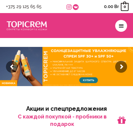
+375 29 125 65 65
0.00
Br
0
Глав
мен
Акции и спецпредложения
C каждой покупкой - пробники в
подарок