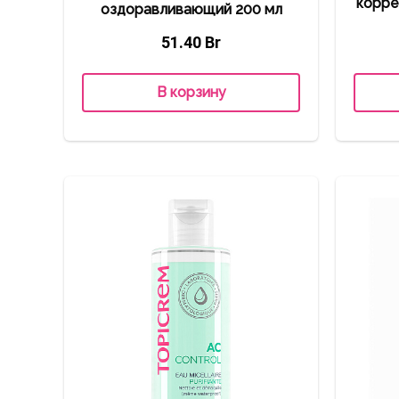
корре
оздоравливающий 200 мл
51.40
Br
В корзину