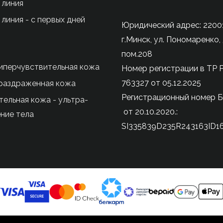
 линия
линия - с первых дней
Юридический адрес: 22001
г.Минск, ул. Пономаренко, 
пом.208
гиперчувствительная кожа
Номер регистрации в ТР 
763327 от 05.12.2025
раздраженная кожа
Регистрационный номер 
тельная кожа - ультра-
от 20.10.2020.:
ние тела
SI335839D235R243163ID16