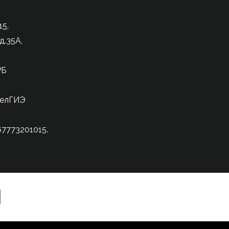
5,
д.35А,
РБ
БелГИЭ
7773201015.