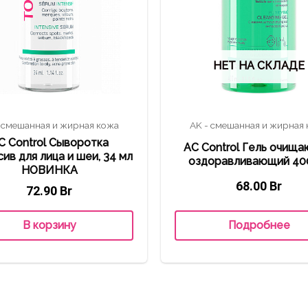
НЕТ НА СКЛАДЕ
 смешанная и жирная кожа
AK - смешанная и жирная
C Control Сыворотка
АC Control Гель очищ
ив для лица и шеи, 34 мл
оздоравливающий 40
НОВИНКА
68.00
Br
72.90
Br
Подробнее
В корзину