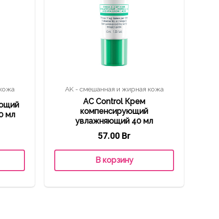
 кожа
AK - смешанная и жирная кожа
АC Control Крем
ающий
компенсирующий
0 мл
увлажняющий 40 мл
57.00
Br
В корзину